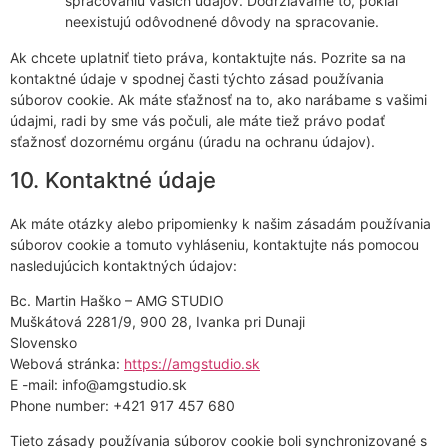
spracovaniu vašich údajov. Dodržiavame to, pokiaľ
neexistujú odôvodnené dôvody na spracovanie.
Ak chcete uplatniť tieto práva, kontaktujte nás. Pozrite sa na
kontaktné údaje v spodnej časti týchto zásad používania
súborov cookie. Ak máte sťažnosť na to, ako narábame s vašimi
údajmi, radi by sme vás počuli, ale máte tiež právo podať
sťažnosť dozornému orgánu (úradu na ochranu údajov).
10. Kontaktné údaje
Ak máte otázky alebo pripomienky k našim zásadám používania
súborov cookie a tomuto vyhláseniu, kontaktujte nás pomocou
nasledujúcich kontaktných údajov:
Bc. Martin Haško – AMG STUDIO
Muškátová 2281/9, 900 28, Ivanka pri Dunaji
Slovensko
Webová stránka:
https://amgstudio.sk
E -mail:
info@
amgstudio.sk
Phone number: +421 917 457 680
Tieto zásady používania súborov cookie boli synchronizované s