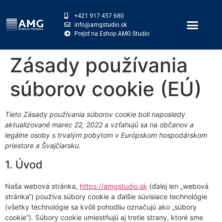
+421 917 457 680
info@amgstudio.sk
Prejsť na Eshop AMG Studio
Zásady používania
súborov cookie (EÚ)
Tieto Zásady používania súborov cookie boli naposledy
aktualizované marec 22, 2022 a vzťahujú sa na občanov a
legálne osoby s trvalým pobytom v Európskom hospodárskom
priestore a Švajčiarsku.
1. Úvod
Naša webová stránka,
https://amgstudio.sk
(ďalej len „webová
stránka“) používa súbory cookie a ďalšie súvisiace technológie
(všetky technológie sa kvôli pohodliu označujú ako „súbory
cookie“). Súbory cookie umiestňujú aj tretie strany, ktoré sme