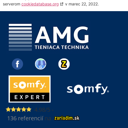
serverom
cookiedatabase.org
v marec 22, 2022.
4.98/5
-
136 referencií
na