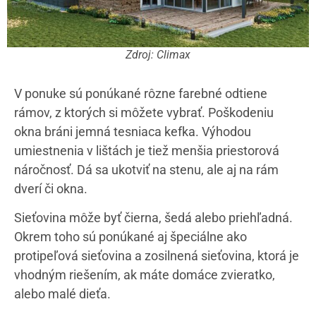
Zdroj: Climax
V ponuke sú ponúkané rôzne farebné odtiene
rámov, z ktorých si môžete vybrať. Poškodeniu
okna bráni jemná tesniaca kefka. Výhodou
umiestnenia v lištách je tiež menšia priestorová
náročnosť. Dá sa ukotviť na stenu, ale aj na rám
dverí či okna.
Sieťovina môže byť čierna, šedá alebo priehľadná.
Okrem toho sú ponúkané aj špeciálne ako
protipeľová sieťovina a zosilnená sieťovina, ktorá je
vhodným riešením, ak máte domáce zvieratko,
alebo malé dieťa.