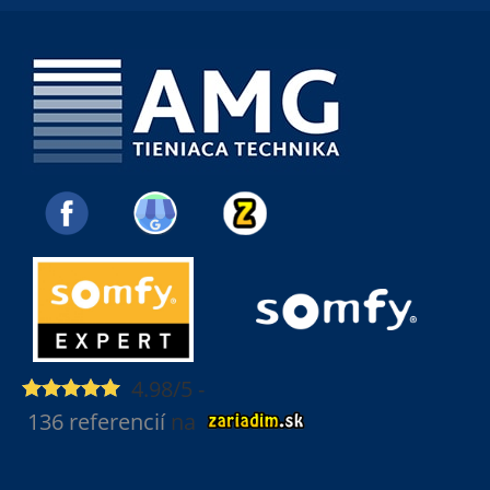
4.98/5
-
136 referencií
na