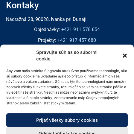
Kontaky
Nádražná 28, 90028, Ivanka pri Dunaji
Objednávky:
+421 911 578 654
Projekty:
+421 917 457 680
E-mail:
info@amgstudio.sk
Spravujte súhlas so súbormi
cookie
Stretnutie na predajni len po telefonickom dohovore.
Aby vám naša stránka fungovala atraktívne používame technológie, ako
Fakturačné údaje:
sú súbory cookie na ukladanie a/alebo prístup k informáciám o vašej
návšteve a vašom zariadení. Súhlas s týmito technológiami nám umožní
zobraziť všetky funkcie stránky, rozumieť čo sa vám na stránke páčilo a
Bc. Martin Haško – AMG STUDIO
vylepšiť naše stránky. Nesúhlas môže nepriaznivo ovplyvniť určité
Muškátová 2281/9, 900 28, Ivanka pri Dunaji
vlastnosti a funkcie stránky, zobrazovanie máp údajov prepojených
stránok alebo zabráni štatistickým dátam.
IČO: 40199096 DIČ: 1048117840
IČ DPH: SK1048117840
Prijať všetky súbory cookies
Odmietnúť všetky cookies