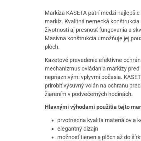
Markíza KASETA patrí medzi najlepšie 
markíz. Kvalitná nemecká konštrukcia
životnosti aj presnosť fungovania a sk
Masívna konštrukcia umožňuje jej použi
plôch.
Kazetové prevedenie efektívne ochráni n
mechanizmus ovládania markízy pred
nepriaznivými vplyvmi počasia. KASE
prirobiť výsuvný volán na ochranu pr
žiarením v podvečerných hodinách.
Hlavnými výhodami použitia tejto mar
prvotriedna kvalita materiálov a 
elegantný dizajn
možnosť tienenia plôch až do šír