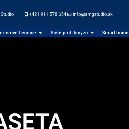
 Studio
+421 911 578 654
info@amgstudio.sk
eriérové tienenie
Siete proti hmyzu
Smart home
ASETA