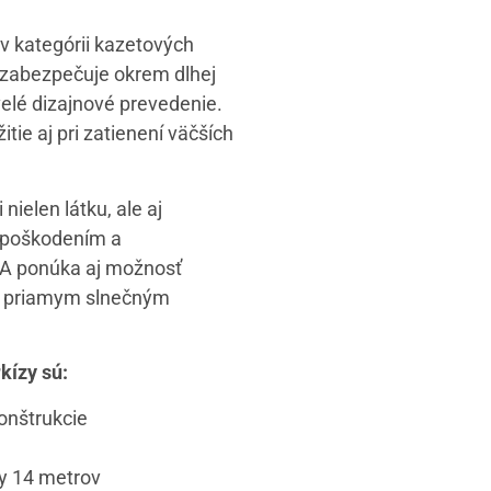
v kategórii kazetových
 zabezpečuje okrem dlhej
velé dizajnové prevedenie.
tie aj pri zatienení väčších
ielen látku, ale aj
 poškodením a
TA ponúka aj možnosť
ed priamym slnečným
kízy sú:
konštrukcie
ky 14 metrov