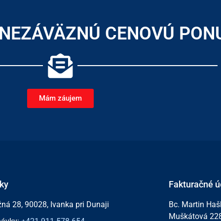
I NEZÁVÄZNÚ CENOVÚ PON
Mám záujem
ky
Fakturačné ú
ná 28, 90028, Ivanka pri Dunaji
Bc. Martin Ha
Muškátová 2281