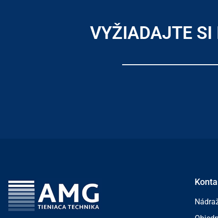
VYŽIADAJTE S
Konta
Nádraž