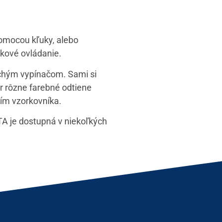
omocou kľuky, alebo
kové ovládanie.
uchým vypínačom. Sami si
r rôzne farebné odtiene
tím vzorkovníka.
A je dostupná v niekoľkých